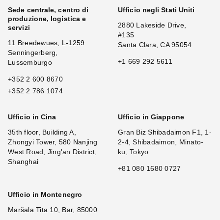
Sede centrale, centro di
Ufficio negli Stati Uniti
produzione, logistica e
2880 Lakeside Drive,
servizi
#135
11 Breedewues, L-1259
Santa Clara, CA 95054
Senningerberg,
+1 669 292 5611
Lussemburgo
+352 2 600 8670
+352 2 786 1074
Ufficio in Cina
Ufficio in Giappone
35th floor, Building A,
Gran Biz Shibadaimon F1, 1-
Zhongyi Tower, 580 Nanjing
2-4, Shibadaimon, Minato-
West Road, Jing'an District,
ku, Tokyo
Shanghai
+81 080 1680 0727
Ufficio in Montenegro
Maršala Tita 10, Bar, 85000