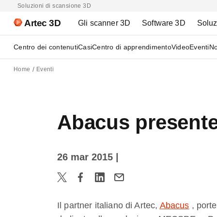
Soluzioni di scansione 3D
Artec 3D
Gli scanner 3D
Software 3D
Soluz
Centro dei contenuti
Casi
Centro di apprendimento
Video
Eventi
No
Home
Eventi
Abacus presente
26 mar 2015
|
Il partner italiano di Artec,
Abacus
, port