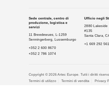
Sede centrale, centro di
Ufficio negli St
produzione, logistica e
2880 Lakeside 
servizi
#135
11 Breedewues, L-1259
Santa Clara, C
Senningerberg, Lussemburgo
+1 669 292 56
+352 2 600 8670
+352 2 786 1074
Copyright © 2026 Artec Europe. Tutti i diritti riserva
Termini di utilizzo
Termini di vendita
Privacy P