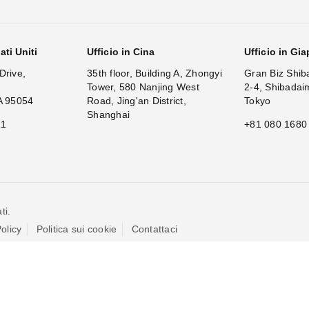
ati Uniti
Ufficio in Cina
Ufficio in Gi
Drive,
35th floor, Building A, Zhongyi
Gran Biz Shib
Tower, 580 Nanjing West
2-4, Shibadai
A 95054
Road, Jing'an District,
Tokyo
Shanghai
11
+81 080 1680
ti.
olicy
Politica sui cookie
Contattaci