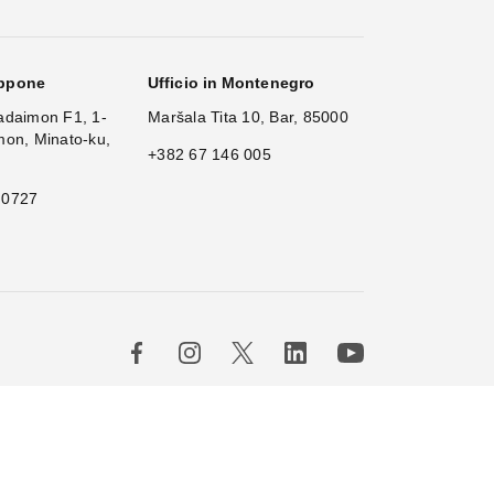
appone
Ufficio in Montenegro
adaimon F1, 1-
Maršala Tita 10, Bar, 85000
mon, Minato-ku,
+382 67 146 005
 0727