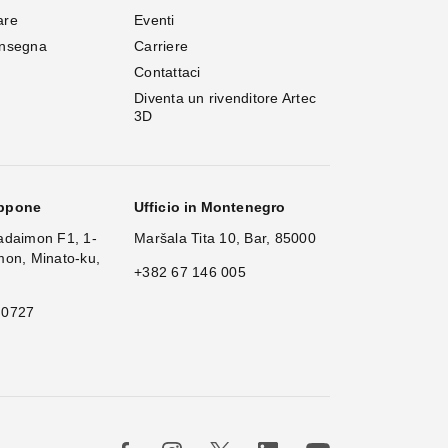
are
Eventi
onsegna
Carriere
Contattaci
Diventa un rivenditore Artec 
3D
appone
Ufficio in Montenegro
adaimon F1, 1-
Maršala Tita 10, Bar, 85000
mon, Minato-ku,
+382 67 146 005
 0727