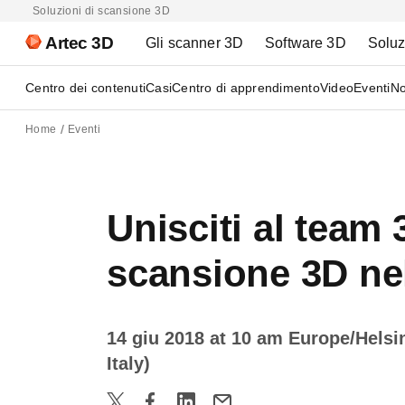
Soluzioni di scansione 3D
Artec 3D
Gli scanner 3D
Software 3D
Soluz
Centro dei contenuti
Casi
Centro di apprendimento
Video
Eventi
No
Home
Eventi
Unisciti al team 
scansione 3D nel
14 giu 2018 at 10 am Europe/Helsi
Italy)