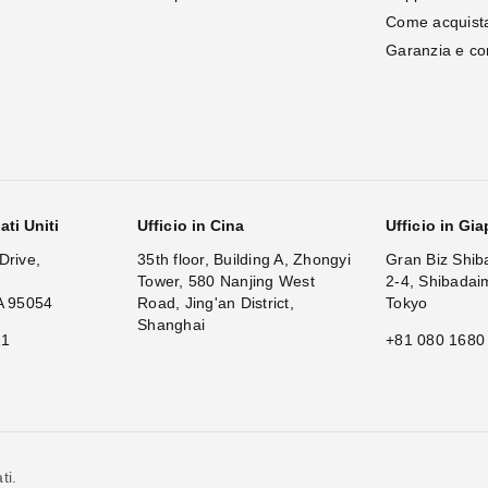
Come acquist
Garanzia e c
ati Uniti
Ufficio in Cina
Ufficio in Gi
Drive,
35th floor, Building A, Zhongyi
Gran Biz Shib
Tower, 580 Nanjing West
2-4, Shibadai
A 95054
Road, Jing'an District,
Tokyo
Shanghai
11
+81 080 1680
ti.