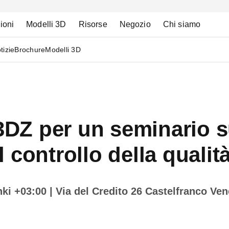
ioni
Modelli 3D
Risorse
Negozio
Chi siamo
tizie
Brochure
Modelli 3D
3DZ per un seminario su
 controllo della qualit
nki +03:00
| Via del Credito 26 Castelfranco Ven