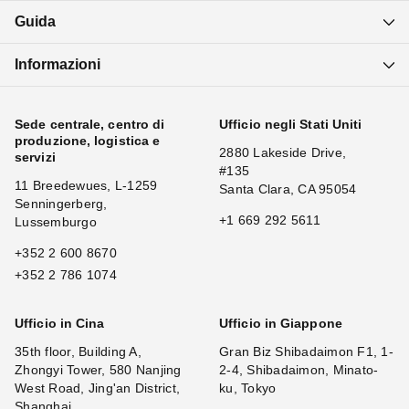
Guida
Informazioni
Sede centrale, centro di
Ufficio negli Stati Uniti
produzione, logistica e
2880 Lakeside Drive,
servizi
#135
11 Breedewues, L-1259
Santa Clara, CA 95054
Senningerberg,
+1 669 292 5611
Lussemburgo
+352 2 600 8670
+352 2 786 1074
Ufficio in Cina
Ufficio in Giappone
35th floor, Building A,
Gran Biz Shibadaimon F1, 1-
Zhongyi Tower, 580 Nanjing
2-4, Shibadaimon, Minato-
West Road, Jing'an District,
ku, Tokyo
Shanghai