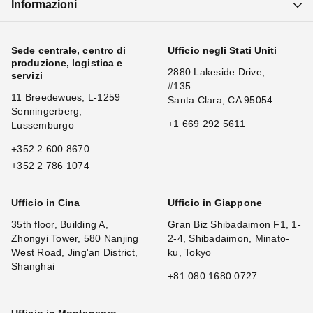
Informazioni
Sede centrale, centro di
Ufficio negli Stati Uniti
produzione, logistica e
2880 Lakeside Drive,
servizi
#135
11 Breedewues, L-1259
Santa Clara, CA 95054
Senningerberg,
+1 669 292 5611
Lussemburgo
+352 2 600 8670
+352 2 786 1074
Ufficio in Cina
Ufficio in Giappone
35th floor, Building A,
Gran Biz Shibadaimon F1, 1-
Zhongyi Tower, 580 Nanjing
2-4, Shibadaimon, Minato-
West Road, Jing'an District,
ku, Tokyo
Shanghai
+81 080 1680 0727