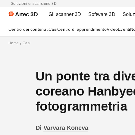
Soluzioni di scansione 3D
Artec 3D
Gli scanner 3D
Software 3D
Soluz
Centro dei contenuti
Casi
Centro di apprendimento
Video
Eventi
No
Home
Casi
Un ponte tra dive
coreano Hanbyeo
fotogrammetria
Di
Varvara Koneva