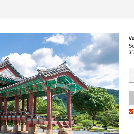
Vu
Sc
3D