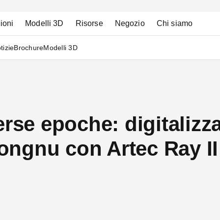
ioni
Modelli 3D
Risorse
Negozio
Chi siamo
tizie
Brochure
Modelli 3D
rse epoche: digitalizza
ngnu con Artec Ray II 