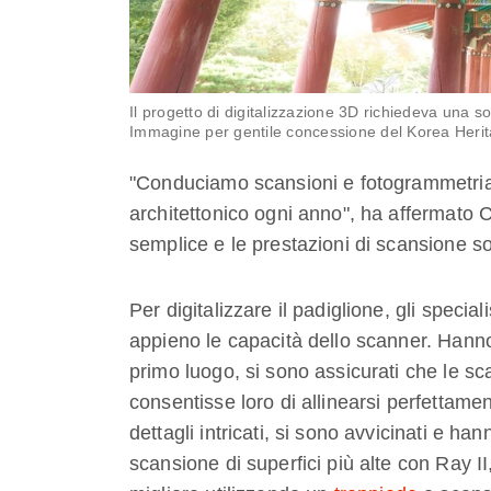
Il progetto di digitalizzazione 3D richiedeva una sol
Immagine per gentile concessione del Korea Heri
"Conduciamo scansioni e fotogrammetria s
architettonico ogni anno", ha affermato 
semplice e le prestazioni di scansione s
Per digitalizzare il padiglione, gli specia
appieno le capacità dello scanner. Hanno
primo luogo, si sono assicurati che le s
consentisse loro di allinearsi perfettament
dettagli intricati, si sono avvicinati e ha
scansione di superfici più alte con Ray I