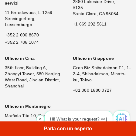
2880 Lakeside Drive,
servizi
#135
11 Breedewues, L-1259
Santa Clara, CA 95054
Senningerberg,
+1 669 292 5611
Lussemburgo
+352 2 600 8670
+352 2 786 1074
Ufficio in Cina
Ufficio in Giappone
35th floor, Building A,
Gran Biz Shibadaimon F1, 1-
Zhongyi Tower, 580 Nanjing
2-4, Shibadaimon, Minato-
West Road, Jing'an District,
ku, Tokyo
Shanghai
+81 080 1680 0727
Ufficio in Montenegro
Maršala Tita 10, Bar, 85000
×
Hi! What is your request? 👀
+382 67 146 005
Parla con un esperto