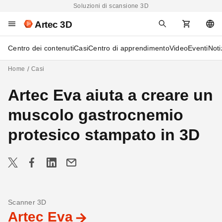
Soluzioni di scansione 3D
Artec 3D
Centro dei contenuti
Casi
Centro di apprendimento
Video
Eventi
Noti
Home
Casi
Artec Eva aiuta a creare un
muscolo gastrocnemio
protesico stampato in 3D
Scanner 3D
Artec Eva