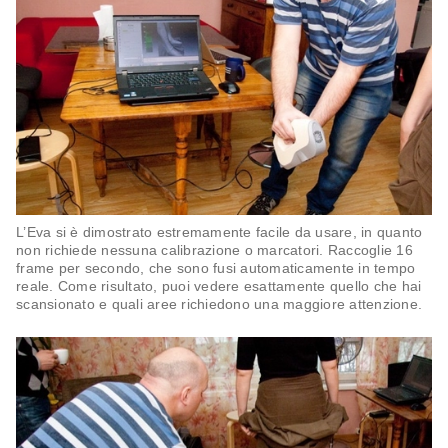
L’Eva si è dimostrato estremamente facile da usare, in quanto
non richiede nessuna calibrazione o marcatori. Raccoglie 16
frame per secondo, che sono fusi automaticamente in tempo
reale. Come risultato, puoi vedere esattamente quello che hai
scansionato e quali aree richiedono una maggiore attenzione.​