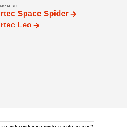
anner 3D
rtec Space Spider
rtec Leo
oi che ti spediamo questo articolo via mail?