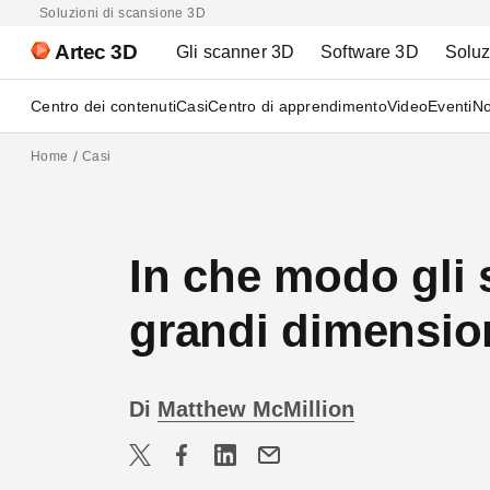
Soluzioni di scansione 3D
Artec 3D
Gli scanner 3D
Software 3D
Soluz
Centro dei contenuti
Casi
Centro di apprendimento
Video
Eventi
No
Home
Casi
In che modo gli 
grandi dimension
Di
Matthew McMillion