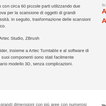
Sc
 con circa 60 piccole parti utilizzando due
A
ova per la scansione di oggetti di grandi
sità. In seguito, trasformazione delle scansioni
A
ico.
 Artec Studio, ZBrush
er, insieme a Artec Turntable e al software di
i suoi componenti sono stati facilmente
inario modello 3D, senza complicazioni.
 di grandi dimensioni con più aree con numerosi
Vu