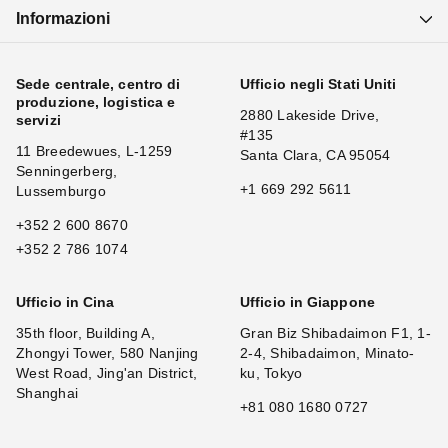
Informazioni
Sede centrale, centro di
Ufficio negli Stati Uniti
produzione, logistica e
2880 Lakeside Drive,
servizi
#135
11 Breedewues, L-1259
Santa Clara, CA 95054
Senningerberg,
+1 669 292 5611
Lussemburgo
+352 2 600 8670
+352 2 786 1074
Ufficio in Cina
Ufficio in Giappone
35th floor, Building A,
Gran Biz Shibadaimon F1, 1-
Zhongyi Tower, 580 Nanjing
2-4, Shibadaimon, Minato-
West Road, Jing'an District,
ku, Tokyo
Shanghai
+81 080 1680 0727