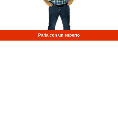
×
Hi
|
Parla con un esperto
Abbiamo usato un tablet e una batteria Artec e, in questo
modo, la scansione è stata davvero rapida. Ci sono voluti
solo 4 minuti.
1
/
4
Iscriviti alla newsletter mensile di Artec 3D
Guide, istruzioni e altro ancora