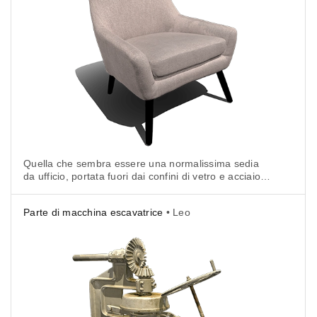
Quella che sembra essere una normalissima sedia
da ufficio, portata fuori dai confini di vetro e acciaio
di un tipico ufficio di un azienda tecnologica
californiana, diventa un ottimo esempio di come
Parte di macchina escavatrice
• Leo
catturare mobili moderni con Artec Leo.