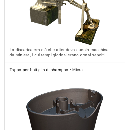
La discarica era ciò che attendeva questa macchina
da miniera, i cui tempi gloriosi erano ormai sepolti
nella discarica della storia ... fino a quando un giorno
un cavaliere in armatura splendente è apparso sulla
Tappo per bottiglia di shampoo
• Micro
soglia di una miniera nel sud del Lussemburgo.