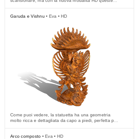
scansionare, ma con la nuova modalità HD queste
aree difficili non sono più la sfida che erano una
volta.
Garuda e Vishnu
• Eva • HD
Come puoi vedere, la statuetta ha una geometria
molto ricca e dettagliata da capo a piedi, perfetta per
testare le capacità della modalità HD.
Arco composto
• Eva • HD