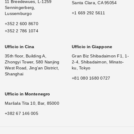
11 Breedewues, L-1259
Santa Clara, CA 95054
Senningerberg,
+1 669 292 5611
Lussemburgo
+352 2 600 8670
+352 2 786 1074
Ufficio in Cina
Ufficio in Giappone
35th floor, Building A,
Gran Biz Shibadaimon F1, 1-
Zhongyi Tower, 580 Nanjing
2-4, Shibadaimon, Minato-
West Road, Jing'an District,
ku, Tokyo
Shanghai
+81 080 1680 0727
Ufficio in Montenegro
Maršala Tita 10, Bar, 85000
+382 67 146 005