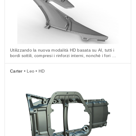
Utilizzando la nuova modalità HD basata su AI, tutti i
bordi sottili, compresi i rinforzi interni, nonché i fori di
vari diametri e le curve lunghe e ampie dell'esterno
aerodinamico sono stati facilmente catturati.
Carter
• Leo • HD