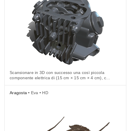
Scansionare in 3D con successo una così piccola
componente elettrica di (15 cm × 15 cm × 4 cm), con
il suo diversificato complesso di parti, è una sfida
formidabile per l’ispezione della qualità così come
Aragosta
• Eva • HD
per un flusso di lavoro di reverse engineering.