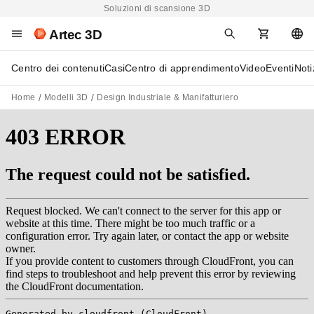
Soluzioni di scansione 3D
Artec 3D
Centro dei contenuti
Casi
Centro di apprendimento
Video
Eventi
Noti
Home
Modelli 3D
Design Industriale & Manifatturiero