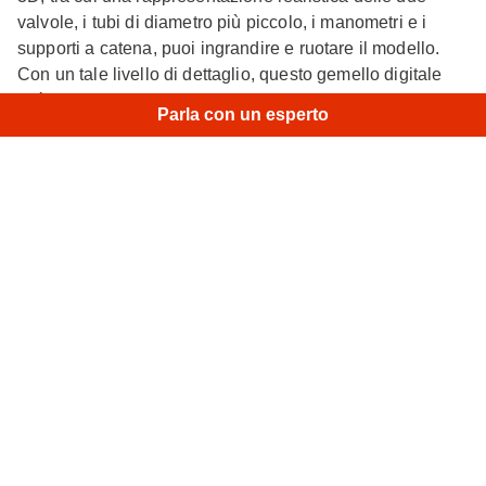
valvole, i tubi di diametro più piccolo, i manometri e i
supporti a catena, puoi ingrandire e ruotare il modello.
Con un tale livello di dettaglio, questo gemello digitale
×
Hi!
|
può tornare utile in una vasta gamma di applicazioni, da
Parla con un esperto
HVAC e idraulica a ingegneria e produzione su larga
scala.
Modelli simili
Cremagliera di uno sterzo meccanico
• Spider II