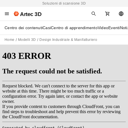
Soluzioni di scansione 3D
Artec 3D
Centro dei contenuti
Casi
Centro di apprendimento
Video
Eventi
Noti
Home
Modelli 3D
Design Industriale & Manifatturiero