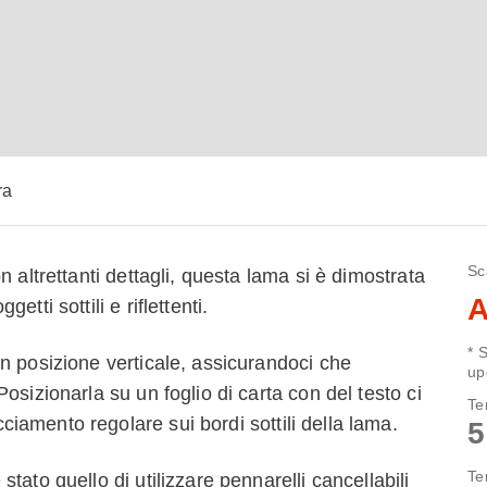
ra
Sc
 altrettanti dettagli, questa lama si è dimostrata
A
tti sottili e riflettenti.
* 
n posizione verticale, assicurandoci che
up
osizionarla su un foglio di carta con del testo ci
Te
amento regolare sui bordi sottili della lama.
5
Te
ato quello di utilizzare pennarelli cancellabili