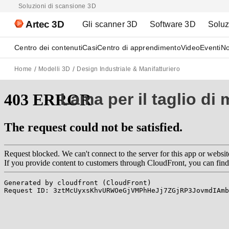
Soluzioni di scansione 3D
Artec 3D
Gli scanner 3D
Software 3D
Soluz
Centro dei contenuti
Casi
Centro di apprendimento
Video
Eventi
No
Home
Modelli 3D
Design Industriale & Manifatturiero
Lama per il taglio di m