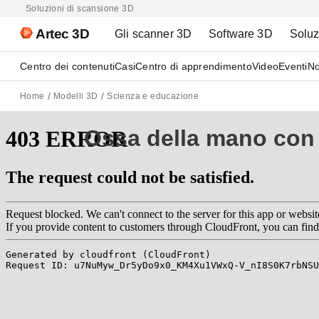
Soluzioni di scansione 3D
Artec 3D
Gli scanner 3D
Software 3D
Soluz
Centro dei contenuti
Casi
Centro di apprendimento
Video
Eventi
No
Home
Modelli 3D
Scienza e educazione
Ossa della mano con