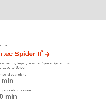
anner
*
rtec Spider II
Scanned by legacy scanner Space Spider now
graded to Spider II.
mpo di scansione
 min
mpo di elaborazione
0 min