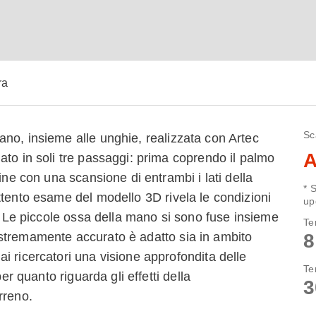
ra
Sc
no, insieme alle unghie, realizzata con Artec
A
ato in soli tre passaggi: prima coprendo il palmo
ine con una scansione di entrambi i lati della
* 
ttento esame del modello 3D rivela le condizioni
up
i. Le piccole ossa della mano si sono fuse insieme
Te
8
stremamente accurato è adatto sia in ambito
i ricercatori una visione approfondita delle
Te
er quanto riguarda gli effetti della
3
rreno.