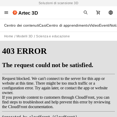
Soluzioni di scansione 3D
Artec 3D
Centro dei contenuti
Casi
Centro di apprendimento
Video
Eventi
Noti
Home
Modelli 3D
Scienza e educazione