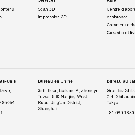
Services
Aide
contenu
Scan 3D
Centre d'appr
s
Impression 3D
Assistance
Comment ach
Garantie et li
ats-Unis
Bureau en Chine
Bureau au J
Drive,
35th floor, Building A, Zhongyi
Gran Biz Shib
Tower, 580 Nanjing West
2-4, Shibadai
A 95054
Road, Jing'an District,
Tokyo
Shanghai
11
+81 080 1680