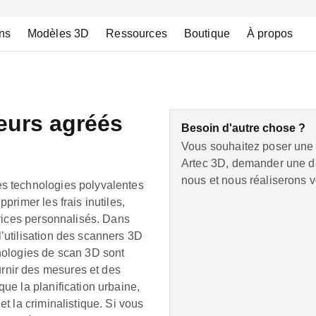
ns
Modèles 3D
Ressources
Boutique
À propos
teurs agréés
Besoin d'autre chose ?
Vous souhaitez poser une 
Artec 3D, demander une dé
nous et nous réaliserons v
es technologies polyvalentes
primer les frais inutiles,
ervices personnalisés. Dans
l’utilisation des scanners 3D
hnologies de scan 3D sont
rnir des mesures et des
que la planification urbaine,
et la criminalistique. Si vous