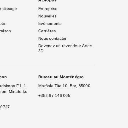
À propos
entissage
Entreprise
Nouvelles
eter
Evénements
vraison
Carrières
Nous contacter
Devenez un revendeur Artec 
3D
apon
Bureau au Monténégro
adaimon F1, 1-
Maršala Tita 10, Bar, 85000
mon, Minato-ku,
+382 67 146 005
 0727