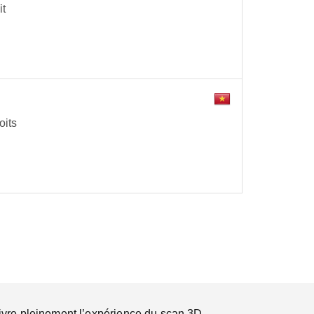
it
oits
ivre pleinement l’expérience du scan 3D.