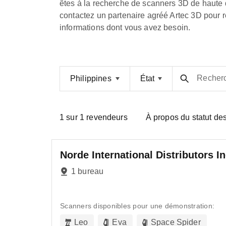
êtes à la recherche de scanners 3D de haute q
contactez un partenaire agréé Artec 3D pour r
informations dont vous avez besoin.
Recherc
Philippines
État
1
sur
1
revendeurs
À propos du statut de
Norde International Distributors In
1 bureau
Scanners disponibles pour une démonstration:
Leo
Eva
Space Spider