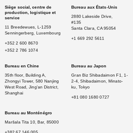
Siège social, centre de
Bureau aux États-Unis
production, logistique et
2880 Lakeside Drive,
service
#135
11 Breedewues, L-1259
Santa Clara, CA 95054
Senningerberg, Luxembourg
+1 669 292 5611
+352 2 600 8670
+352 2 786 1074
Bureau en Chine
Bureau au Japon
35th floor, Building A,
Gran Biz Shibadaimon F1, 1-
Zhongyi Tower, 580 Nanjing
2-4, Shibadaimon, Minato-
West Road, Jing'an District,
ku, Tokyo
Shanghai
+81 080 1680 0727
Bureau au Monténégro
Maršala Tita 10, Bar, 85000
+382 67 146 005