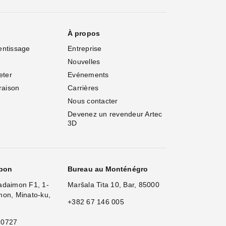
À propos
entissage
Entreprise
Nouvelles
eter
Evénements
vraison
Carrières
Nous contacter
Devenez un revendeur Artec 
3D
apon
Bureau au Monténégro
adaimon F1, 1-
Maršala Tita 10, Bar, 85000
mon, Minato-ku,
+382 67 146 005
 0727