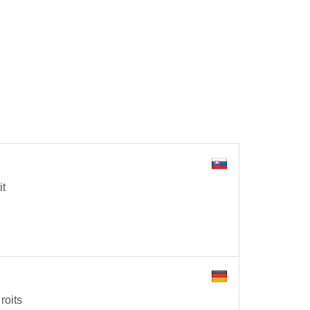
2
it
roits