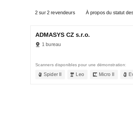
2
sur
2
revendeurs
À propos du statut de
ADMASYS CZ s.r.o.
1 bureau
Scanners disponibles pour une démonstration:
Spider II
Leo
Micro II
E