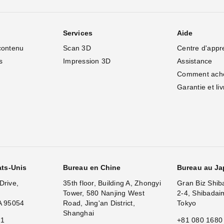
Services
Aide
contenu
Scan 3D
Centre d'appr
s
Impression 3D
Assistance
Comment ach
Garantie et li
ats-Unis
Bureau en Chine
Bureau au J
Drive,
35th floor, Building A, Zhongyi
Gran Biz Shib
Tower, 580 Nanjing West
2-4, Shibadai
A 95054
Road, Jing'an District,
Tokyo
Shanghai
11
+81 080 1680