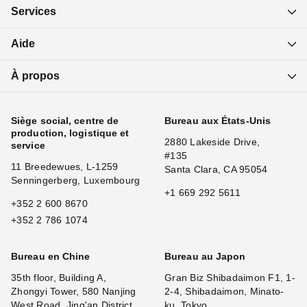
Services
Aide
À propos
Siège social, centre de
Bureau aux États-Unis
production, logistique et
2880 Lakeside Drive,
service
#135
11 Breedewues, L-1259
Santa Clara, CA 95054
Senningerberg, Luxembourg
+1 669 292 5611
+352 2 600 8670
+352 2 786 1074
Bureau en Chine
Bureau au Japon
35th floor, Building A,
Gran Biz Shibadaimon F1, 1-
Zhongyi Tower, 580 Nanjing
2-4, Shibadaimon, Minato-
West Road, Jing'an District,
ku, Tokyo