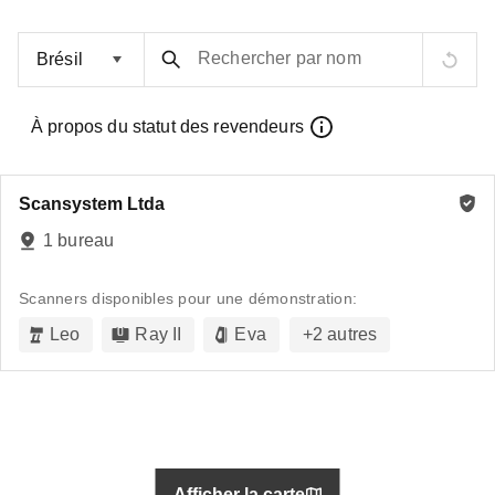
Rechercher par nom
À propos du statut des revendeurs
Scansystem Ltda
1 bureau
Scanners disponibles pour une démonstration:
Leo
Ray II
Eva
+
2
autres
Afficher la carte