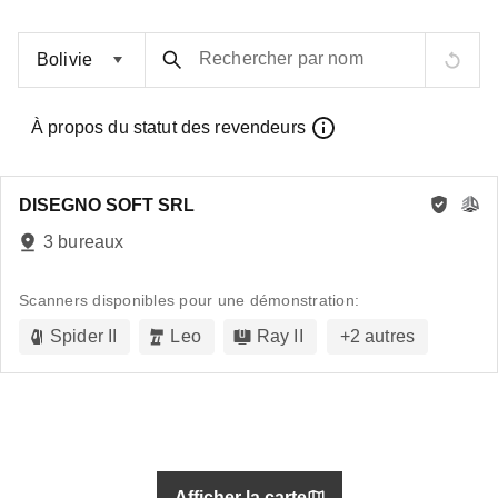
Rechercher par nom
À propos du statut des revendeurs
DISEGNO SOFT SRL
3 bureaux
Scanners disponibles pour une démonstration:
Spider II
Leo
Ray II
+
2
autres
Afficher la carte