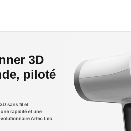
anner 3D
de, piloté
D sans fil et
une rapidité et une
évolutionnaire Artec Leo.