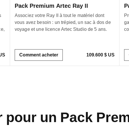
Pack Premium Artec Ray II
P
s
Associez votre Ray II à tout le matériel dont
Pr
vous avez besoin : un trépied, un sac à dos de
ga
ce,
voyage et une licence Artec Studio de 5 ans.
co
 US
Comment acheter
109.600 $ US
r pour un Pack Pre