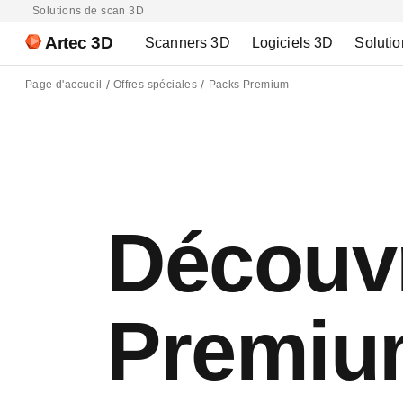
Solutions de scan 3D
Artec 3D
Scanners 3D
Logiciels 3D
Solutio
Page d'accueil
Offres spéciales
Packs Premium
Découvr
Premiu