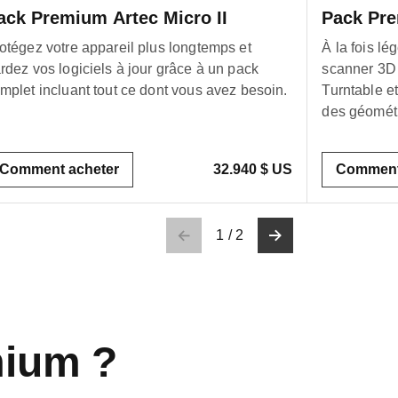
ack Premium Artec Micro II
Pack Pre
otégez votre appareil plus longtemps et
À la fois lé
rdez vos logiciels à jour grâce à un pack
scanner 3D 
mplet incluant tout ce dont vous avez besoin.
Turntable et
des géométr
Comment acheter
32.940 $ US
Comment
1
/
2
mium ?