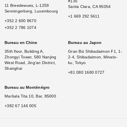
#135
11 Breedewues, L-1259
Santa Clara, CA 95054
Senningerberg, Luxembourg
+1 669 292 5611
+352 2 600 8670
+352 2 786 1074
Bureau en Chine
Bureau au Japon
35th floor, Building A,
Gran Biz Shibadaimon F1, 1-
Zhongyi Tower, 580 Nanjing
2-4, Shibadaimon, Minato-
West Road, Jing'an District,
ku, Tokyo
Shanghai
+81 080 1680 0727
Bureau au Monténégro
Maršala Tita 10, Bar, 85000
+382 67 146 005