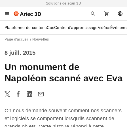
Solutions de scan 3D
Artec 3D
Plateforme de contenu
Cas
Centre d'apprentissage
Vidéos
Événeme
Page d'accueil
Nouvelles
8 juill. 2015
Un monument de
Napoléon scanné avec Eva
On nous demande souvent comment nos scanners
et logiciels se comportent lorsqu'ils scannent de
grands objets. Cette histoire répond à cette