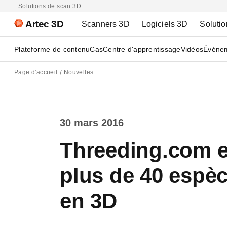
Solutions de scan 3D
Artec 3D
Scanners 3D
Logiciels 3D
Solutio
Plateforme de contenu
Cas
Centre d'apprentissage
Vidéos
Événe
Page d'accueil
Nouvelles
30 mars 2016
Threeding.com e
plus de 40 espè
en 3D