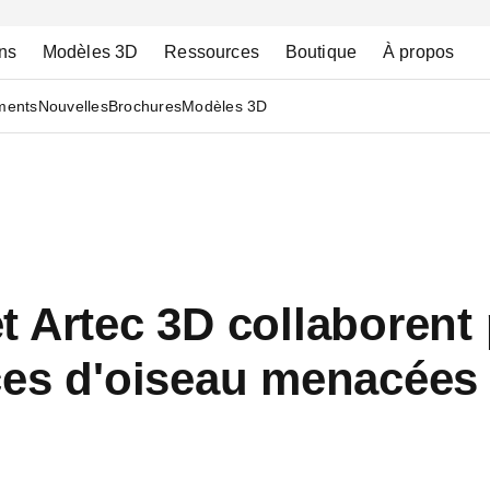
ns
Modèles 3D
Ressources
Boutique
À propos
ments
Nouvelles
Brochures
Modèles 3D
t Artec 3D collaborent
ces d'oiseau menacées