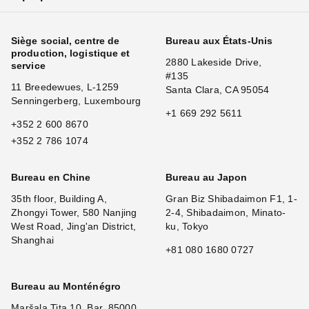
Siège social, centre de
Bureau aux États-Unis
production, logistique et
2880 Lakeside Drive,
service
#135
11 Breedewues, L-1259
Santa Clara, CA 95054
Senningerberg, Luxembourg
+1 669 292 5611
+352 2 600 8670
+352 2 786 1074
Bureau en Chine
Bureau au Japon
35th floor, Building A,
Gran Biz Shibadaimon F1, 1-
Zhongyi Tower, 580 Nanjing
2-4, Shibadaimon, Minato-
West Road, Jing'an District,
ku, Tokyo
Shanghai
+81 080 1680 0727
Bureau au Monténégro
Maršala Tita 10, Bar, 85000