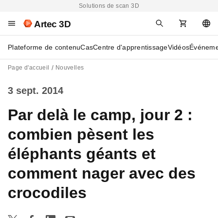
Solutions de scan 3D
Artec 3D
Plateforme de contenu
Cas
Centre d'apprentissage
Vidéos
Événeme
Page d'accueil
Nouvelles
3 sept. 2014
Par delà le camp, jour 2 :
combien pèsent les
éléphants géants et
comment nager avec des
crocodiles