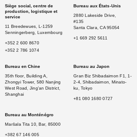
Siège social, centre de
Bureau aux États-Unis
production, logistique et
2880 Lakeside Drive,
service
#135
11 Breedewues, L-1259
Santa Clara, CA 95054
Senningerberg, Luxembourg
+1 669 292 5611
+352 2 600 8670
+352 2 786 1074
Bureau en Chine
Bureau au Japon
35th floor, Building A,
Gran Biz Shibadaimon F1, 1-
Zhongyi Tower, 580 Nanjing
2-4, Shibadaimon, Minato-
West Road, Jing'an District,
ku, Tokyo
Shanghai
+81 080 1680 0727
Bureau au Monténégro
Maršala Tita 10, Bar, 85000
+382 67 146 005