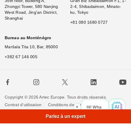
35th floor, Building A,
Gran Biz Shibadaimon F1, 1-
Zhongyi Tower, 580 Nanjing
2-4, Shibadaimon, Minato-
West Road, Jing'an District,
ku, Tokyo
Shanghai
+81 080 1680 0727
Bureau au Monténégro
Maršala Tita 10, Bar, 85000
+382 67 146 005
Copyright © 2026 Artec Europe. Tous droits réservés.
Contrat d'utilisation
Conditions de vente
×
Hi! What is your req
Politique de Confidentialité
Politique pour les cookies
Parlez à un expert
Contactez-nous