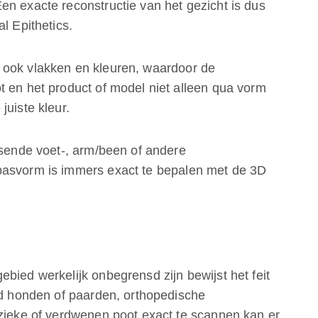
en exacte reconstructie van het gezicht is dus
l Epithetics.
 ook vlakken en kleuren, waardoor de
t en het product of model niet alleen qua vorm
juiste kleur.
ssende voet-, arm/been of andere
pasvorm is immers exact te bepalen met de 3D
bied werkelijk onbegrensd zijn bewijst het feit
eld honden of paarden, orthopedische
 zieke of verdwenen poot exact te scannen kan er