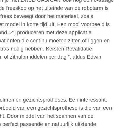
kun je met ZW3D CAD/CAM ook nog een 6-assige
de freeskop op het uiteinde van de robotarm is
frees beweegt door het materiaal, zoals
t model in korte tijd uit. Een mooi voorbeeld is
ond. Zij produceren met deze applicatie
atiënten die continu moeten zitten of liggen en
atras nodig hebben. Kersten Revalidatie
 of zithulpmiddelen per dag ”, aldus Edwin
helmen en gezichtsprotheses. Een interessant,
rbeeld van een gezichtsprothese is die van een
ht. Door middel van het scannen van de
 perfect passende en natuurlijk uitziende