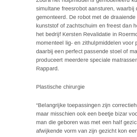
Zodra het hulpmiddel is gemodelleerd 
simultane freesrobot aansturen, waarbij 
gemonteerd. De robot met de draaiende 
kunststof of zachtschuim en freest dan he
het bedrijf Kersten Revalidatie in Roerm
momenteel lig- en zithulpmiddelen voor p
daarbij een perfect passende stoel of m
produceert meerdere speciale matrassen,
Rappard.
Plastische chirurgie
“Belangrijke toepassingen zijn correctie
maar misschien ook een beetje bizar voo
man die geboren was met een half gezic
afwijkende vorm van zijn gezicht kon een