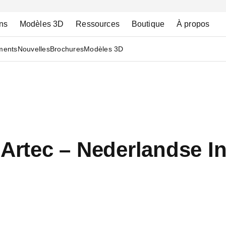
ns
Modèles 3D
Ressources
Boutique
À propos
ments
Nouvelles
Brochures
Modèles 3D
 Artec – Nederlandse In