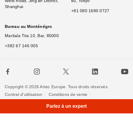
West Road, Jing'an District,
ku, Tokyo
Shanghai
+81 080 1680 0727
Bureau au Monténégro
Maršala Tita 10, Bar, 85000
+382 67 146 005
Copyright © 2026 Artec Europe. Tous droits réservés.
Contrat d'utilisation
Conditions de vente
×
H
Politique de Confidentialité
Politique pour les cookies
Parlez à un expert
Contactez-nous