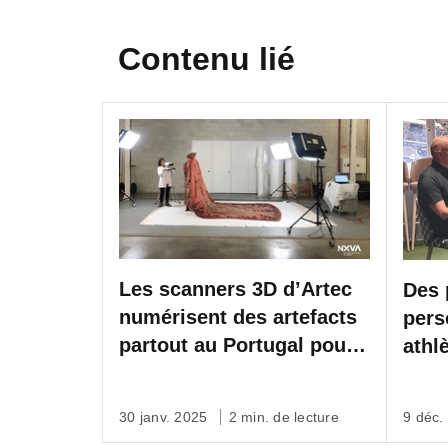
Contenu lié
Les scanners 3D d’Artec
Des 
numérisent des artefacts
pers
partout au Portugal pour
athl
une exposition en ligne
brit
unique en son genre
3D d
30 janv. 2025
2 min. de lecture
9 déc.