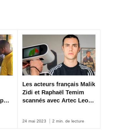
Les acteurs français Malik
Zidi et Raphaël Temim
ap
scannés avec Artec Leo
pour créer des effets
époustouflants pour leur
24 mai 2023
2 min. de lecture
prochain film