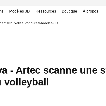
ns
Modèles 3D
Ressources
Boutique
À propos
ments
Nouvelles
Brochures
Modèles 3D
a - Artec scanne une s
 volleyball