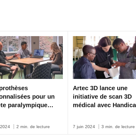
prothèses
Artec 3D lance une
onnalisées pour un
initiative de scan 3D
ète paralympique
médical avec Handic
annique grâce au scan
International
’Artec sur la BBC
 2024
2 min. de lecture
7 juin 2024
3 min. de lecture