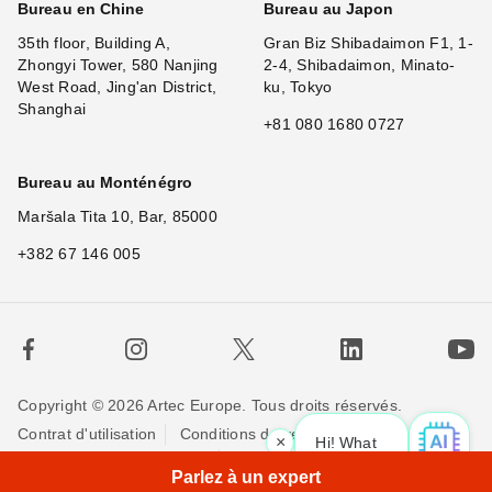
Bureau en Chine
Bureau au Japon
35th floor, Building A,
Gran Biz Shibadaimon F1, 1-
Zhongyi Tower, 580 Nanjing
2-4, Shibadaimon, Minato-
West Road, Jing'an District,
ku, Tokyo
Shanghai
+81 080 1680 0727
Bureau au Monténégro
Maršala Tita 10, Bar, 85000
+382 67 146 005
Copyright © 2026 Artec Europe. Tous droits réservés.
Contrat d'utilisation
Conditions de vente
×
Hi! What is your re
Politique de Confidentialité
Politique pour les cookies
Parlez à un expert
Contactez-nous