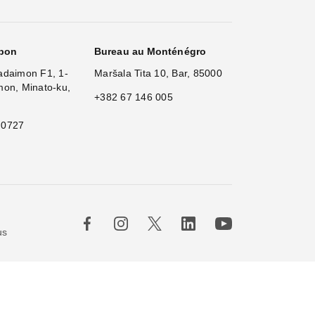
apon
Bureau au Monténégro
adaimon F1, 1-
Maršala Tita 10, Bar, 85000
mon, Minato-ku,
+382 67 146 005
 0727
×
us