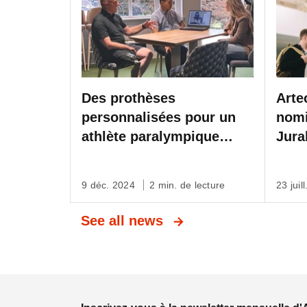
Des prothèses
Arte
personnalisées pour un
nomi
athlète paralympique
Jura
britannique grâce au scan
de l
3D d’Artec sur la BBC
9 déc. 2024
2 min. de lecture
23 juil
See all news