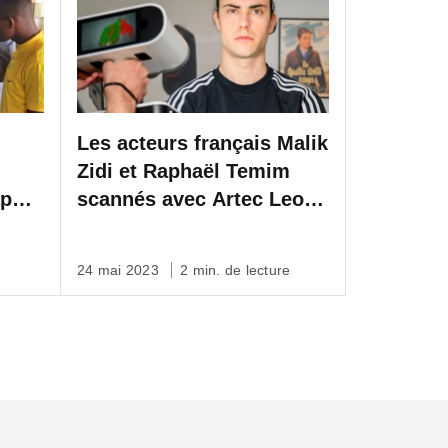
Les acteurs français Malik
Zidi et Raphaël Temim
ap
scannés avec Artec Leo
pour créer des effets
époustouflants pour leur
24 mai 2023
2 min. de lecture
prochain film