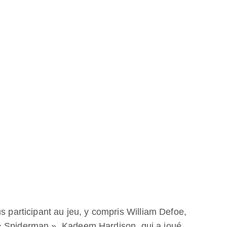
s participant au jeu, y compris William Defoe,
« Spiderman », Kadeem Hardison, qui a joué