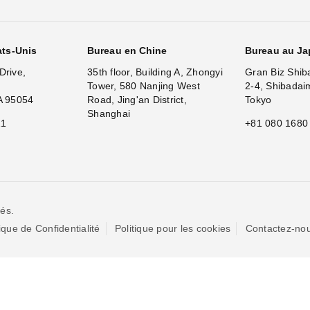
ats-Unis
Bureau en Chine
Bureau au J
Drive,
35th floor, Building A, Zhongyi
Gran Biz Shib
Tower, 580 Nanjing West
2-4, Shibadai
A 95054
Road, Jing'an District,
Tokyo
Shanghai
11
+81 080 1680
és.
tique de Confidentialité
Politique pour les cookies
Contactez-no