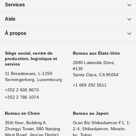
Services
Aide
À propos
Siège social, centre de
Bureau aux États-Unis
production, logistique et
2880 Lakeside Drive,
service
#135
11 Breedewues, L-1259
Santa Clara, CA 95054
Senningerberg, Luxembourg
+1 669 292 5611
+352 2 600 8670
+352 2 786 1074
Bureau en Chine
Bureau au Japon
35th floor, Building A,
Gran Biz Shibadaimon F1, 1-
Zhongyi Tower, 580 Nanjing
2-4, Shibadaimon, Minato-
West Road, Jing'an District,
ku, Tokyo