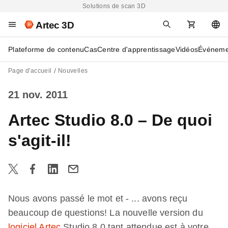
Solutions de scan 3D
Artec 3D
Plateforme de contenu
Cas
Centre d'apprentissage
Vidéos
Événeme
Page d'accueil
Nouvelles
21 nov. 2011
Artec Studio 8.0 – De quoi
s'agit-il!
Nous avons passé le mot et - ... avons reçu
beaucoup de questions! La nouvelle version du
logiciel Artec
Studio 8.0 tant attendue est à votre