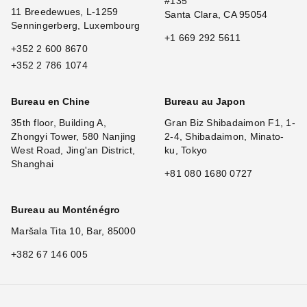
#135
11 Breedewues, L-1259
Santa Clara, CA 95054
Senningerberg, Luxembourg
+1 669 292 5611
+352 2 600 8670
+352 2 786 1074
Bureau en Chine
Bureau au Japon
35th floor, Building A,
Gran Biz Shibadaimon F1, 1-
Zhongyi Tower, 580 Nanjing
2-4, Shibadaimon, Minato-
West Road, Jing'an District,
ku, Tokyo
Shanghai
+81 080 1680 0727
Bureau au Monténégro
Maršala Tita 10, Bar, 85000
+382 67 146 005