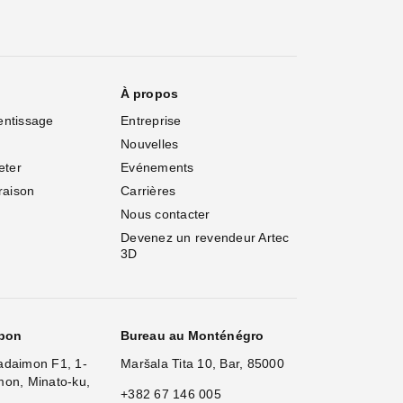
À propos
entissage
Entreprise
Nouvelles
eter
Evénements
vraison
Carrières
Nous contacter
Devenez un revendeur Artec 
3D
apon
Bureau au Monténégro
adaimon F1, 1-
Maršala Tita 10, Bar, 85000
mon, Minato-ku,
+382 67 146 005