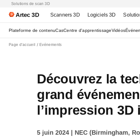
Solutions de scan 3D
Artec 3D
Scanners 3D
Logiciels 3D
Solutio
Plateforme de contenu
Cas
Centre d'apprentissage
Vidéos
Événe
Page d'accueil
Evénements
Découvrez la tec
grand événemen
l’impression 3D i
5 juin 2024
| NEC (Birmingham, R