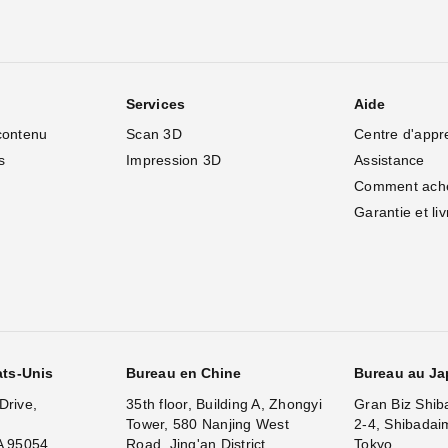
Services
Aide
contenu
Scan 3D
Centre d'appr
s
Impression 3D
Assistance
Comment ach
Garantie et li
ats-Unis
Bureau en Chine
Bureau au J
Drive,
35th floor, Building A, Zhongyi
Gran Biz Shib
Tower, 580 Nanjing West
2-4, Shibadai
A 95054
Road, Jing'an District,
Tokyo