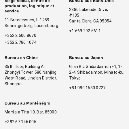
Siège social, centre de
Bureau aux États-Unis
production, logistique et
2880 Lakeside Drive,
service
#135
11 Breedewues, L-1259
Santa Clara, CA 95054
Senningerberg, Luxembourg
+1 669 292 5611
+352 2 600 8670
+352 2 786 1074
Bureau en Chine
Bureau au Japon
35th floor, Building A,
Gran Biz Shibadaimon F1, 1-
Zhongyi Tower, 580 Nanjing
2-4, Shibadaimon, Minato-ku,
West Road, Jing'an District,
Tokyo
Shanghai
+81 080 1680 0727
Bureau au Monténégro
Maršala Tita 10, Bar, 85000
+382 67 146 005