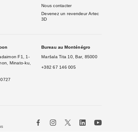
Nous contacter
Devenez un revendeur Artec 
3D
apon
Bureau au Monténégro
adaimon F1, 1-
Maršala Tita 10, Bar, 85000
mon, Minato-ku,
+382 67 146 005
 0727
×
Hi!
us