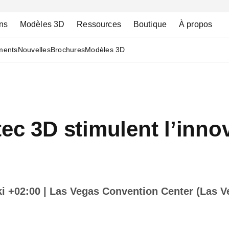
ns
Modèles 3D
Ressources
Boutique
À propos
ments
Nouvelles
Brochures
Modèles 3D
tec 3D stimulent l’inn
ki +02:00
| Las Vegas Convention Center (Las V