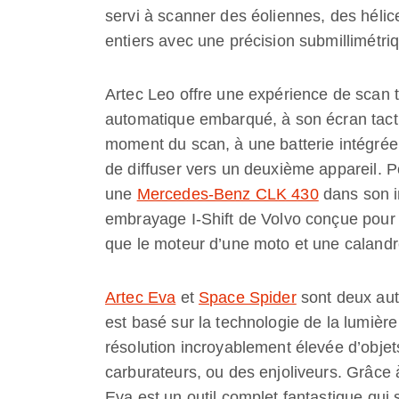
servi à scanner des éoliennes, des hélic
entiers avec une précision submillimétri
Artec Leo offre une expérience de scan 
automatique embarqué, à son écran tacti
moment du scan, à une batterie intégrée,
de diffuser vers un deuxième appareil. Po
une
Mercedes-Benz CLK 430
dans son in
embrayage I-Shift de Volvo conçue pour le
que le moteur d’une moto et une calandr
Artec Eva
et
Space Spider
sont deux aut
est basé sur la technologie de la lumièr
résolution incroyablement élevée d’objets
carburateurs, ou des enjoliveurs. Grâce 
Eva est un outil complet fantastique qui 