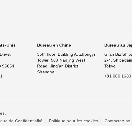
ats-Unis
Bureau en Chine
Bureau au J
Drive,
35th floor, Building A, Zhongyi
Gran Biz Shib
Tower, 580 Nanjing West
2-4, Shibadai
A 95054
Road, Jing'an District,
Tokyo
Shanghai
11
+81 080 1680
és.
tique de Confidentialité
Politique pour les cookies
Contactez-no