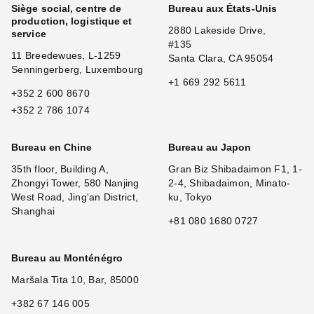
Siège social, centre de
Bureau aux États-Unis
production, logistique et
2880 Lakeside Drive,
service
#135
11 Breedewues, L-1259
Santa Clara, CA 95054
Senningerberg, Luxembourg
+1 669 292 5611
+352 2 600 8670
+352 2 786 1074
Bureau en Chine
Bureau au Japon
35th floor, Building A,
Gran Biz Shibadaimon F1, 1-
Zhongyi Tower, 580 Nanjing
2-4, Shibadaimon, Minato-
West Road, Jing'an District,
ku, Tokyo
Shanghai
+81 080 1680 0727
Bureau au Monténégro
Maršala Tita 10, Bar, 85000
+382 67 146 005