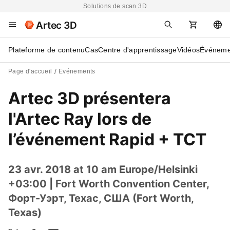
Solutions de scan 3D
Artec 3D
Plateforme de contenu
Cas
Centre d'apprentissage
Vidéos
Événeme
Page d'accueil
Evénements
Artec 3D présentera
l'Artec Ray lors de
l’événement Rapid + TCT
23 avr. 2018 at 10 am Europe/Helsinki
+03:00
| Fort Worth Convention Center,
Форт-Уэрт, Техас, США (Fort Worth,
Texas)