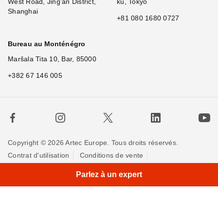
West Road, Jing'an District,
ku, Tokyo
Shanghai
+81 080 1680 0727
Bureau au Monténégro
Maršala Tita 10, Bar, 85000
+382 67 146 005
Copyright © 2026 Artec Europe. Tous droits réservés.
Contrat d'utilisation
Conditions de vente
×
Hi!
Politique de Confidentialité
Politique pour les cookies
Parlez à un expert
Contactez-nous