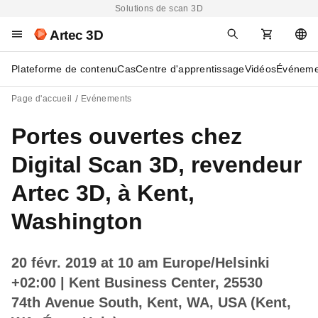
Solutions de scan 3D
Artec 3D
Plateforme de contenu
Cas
Centre d'apprentissage
Vidéos
Événeme
Page d'accueil
Evénements
Portes ouvertes chez
Digital Scan 3D, revendeur
Artec 3D, à Kent,
Washington
20 févr. 2019 at 10 am Europe/Helsinki
+02:00
| Kent Business Center, 25530
74th Avenue South, Kent, WA, USA (Kent,