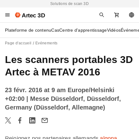
Solutions de scan 3D
Artec 3D
Plateforme de contenu
Cas
Centre d'apprentissage
Vidéos
Événeme
Page d'accueil
Evénements
Les scanners portables 3D
Artec à METAV 2016
23 févr. 2016 at 9 am Europe/Helsinki
+02:00
| Messe Düsseldorf, Düsseldorf,
Germany (Düsseldorf, Allemagne)
Rejoignez nos partenaires allemands
algona