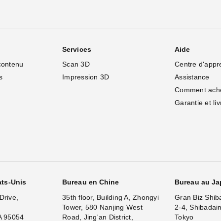
Services
Aide
contenu
Scan 3D
Centre d'appr
s
Impression 3D
Assistance
Comment ach
Garantie et li
ats-Unis
Bureau en Chine
Bureau au J
Drive,
35th floor, Building A, Zhongyi
Gran Biz Shib
Tower, 580 Nanjing West
2-4, Shibadai
A 95054
Road, Jing'an District,
Tokyo