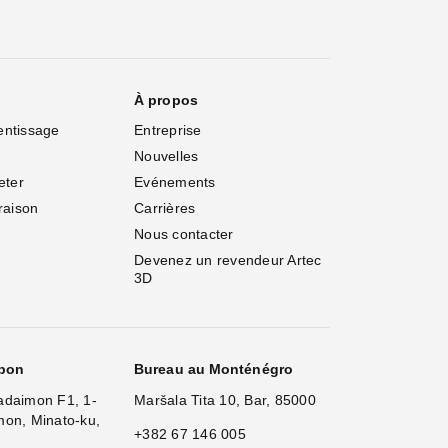
À propos
entissage
Entreprise
Nouvelles
eter
Evénements
vraison
Carrières
Nous contacter
Devenez un revendeur Artec 
3D
apon
Bureau au Monténégro
adaimon F1, 1-
Maršala Tita 10, Bar, 85000
mon, Minato-ku,
+382 67 146 005