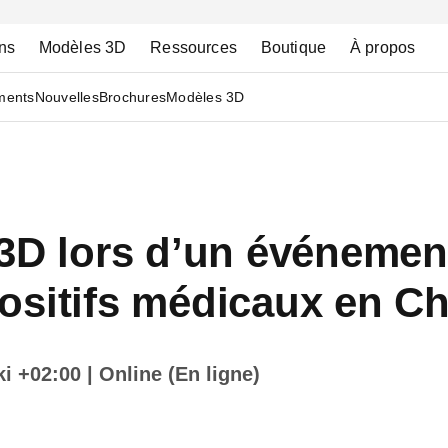
ns
Modèles 3D
Ressources
Boutique
À propos
ments
Nouvelles
Brochures
Modèles 3D
3D lors d’un événemen
ositifs médicaux en Ch
ki +02:00
| Online (En ligne)