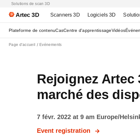
Solutions de scan 3D
Artec 3D
Scanners 3D
Logiciels 3D
Solutio
Plateforme de contenu
Cas
Centre d'apprentissage
Vidéos
Événe
Page d'accueil
Evénements
Rejoignez Artec 
marché des disp
7 févr. 2022 at 9 am Europe/Helsin
Event registration