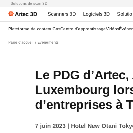
Solutions de scan 3D
Artec 3D
Scanners 3D
Logiciels 3D
Solutio
Plateforme de contenu
Cas
Centre d'apprentissage
Vidéos
Événe
Page d'accueil
Evénements
Le PDG d’Artec, 
Luxembourg lors
d’entreprises à 
7 juin 2023
| Hotel New Otani Toky