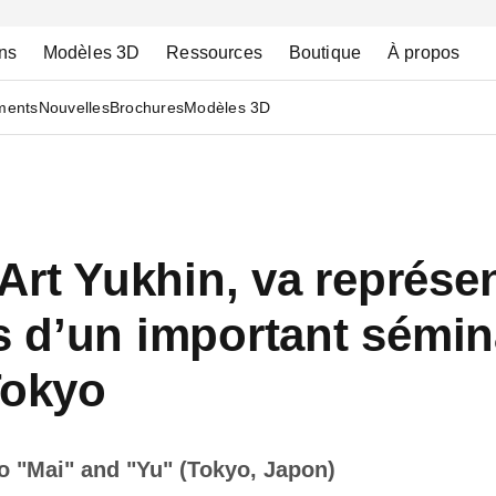
ns
Modèles 3D
Ressources
Boutique
À propos
ments
Nouvelles
Brochures
Modèles 3D
Art Yukhin, va représen
 d’un important sémin
Tokyo
o "Mai" and "Yu" (Tokyo, Japon)