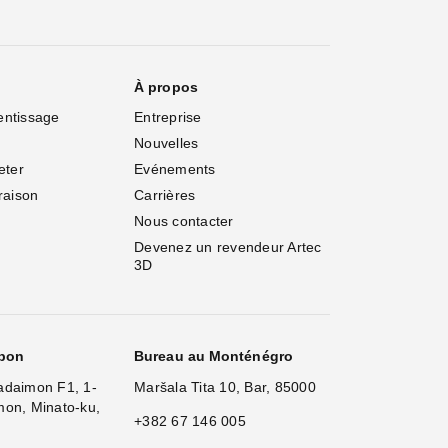
À propos
entissage
Entreprise
Nouvelles
eter
Evénements
vraison
Carrières
Nous contacter
Devenez un revendeur Artec 
3D
apon
Bureau au Monténégro
adaimon F1, 1-
Maršala Tita 10, Bar, 85000
mon, Minato-ku,
+382 67 146 005