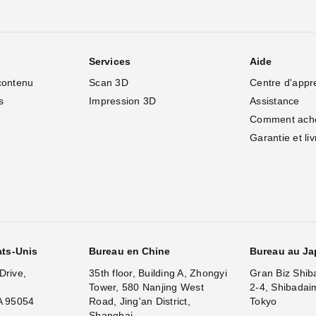
Services
Aide
contenu
Scan 3D
Centre d'appr
s
Impression 3D
Assistance
Comment ach
Garantie et li
ats-Unis
Bureau en Chine
Bureau au J
Drive,
35th floor, Building A, Zhongyi
Gran Biz Shib
Tower, 580 Nanjing West
2-4, Shibadai
A 95054
Road, Jing'an District,
Tokyo
Shanghai