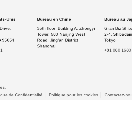
ats-Unis
Bureau en Chine
Bureau au J
Drive,
35th floor, Building A, Zhongyi
Gran Biz Shib
Tower, 580 Nanjing West
2-4, Shibadai
A 95054
Road, Jing'an District,
Tokyo
Shanghai
11
+81 080 1680
és.
tique de Confidentialité
Politique pour les cookies
Contactez-no