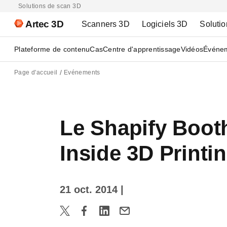
Solutions de scan 3D
Artec 3D
Scanners 3D
Logiciels 3D
Solutio
Plateforme de contenu
Cas
Centre d'apprentissage
Vidéos
Événe
Page d'accueil
Evénements
Le Shapify Booth
Inside 3D Printi
21 oct. 2014
|