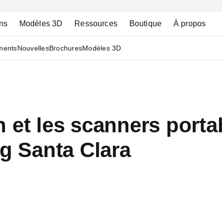
ns
Modèles 3D
Ressources
Boutique
À propos
ments
Nouvelles
Brochures
Modèles 3D
 et les scanners porta
ng Santa Clara