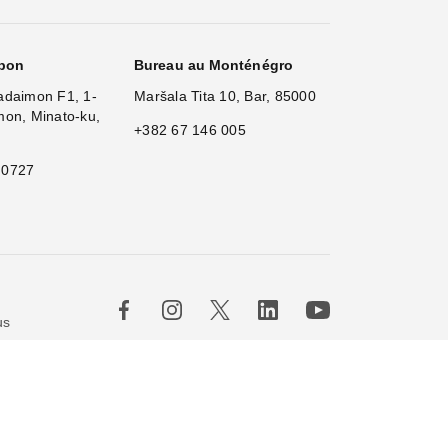
apon
Bureau au Monténégro
adaimon F1, 1-
Maršala Tita 10, Bar, 85000
mon, Minato-ku,
+382 67 146 005
 0727
us