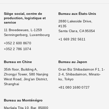
Siège social, centre de
Bureau aux États-Unis
production, logistique et
2880 Lakeside Drive,
service
#135
11 Breedewues, L-1259
Santa Clara, CA 95054
Senningerberg, Luxembourg
+1 669 292 5611
+352 2 600 8670
+352 2 786 1074
Bureau en Chine
Bureau au Japon
35th floor, Building A,
Gran Biz Shibadaimon F1, 1-
Zhongyi Tower, 580 Nanjing
2-4, Shibadaimon, Minato-
West Road, Jing'an District,
ku, Tokyo
Shanghai
+81 080 1680 0727
Bureau au Monténégro
Maršala Tita 10, Bar, 85000