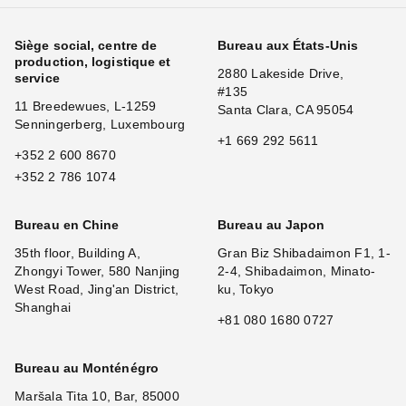
Siège social, centre de
Bureau aux États-Unis
production, logistique et
2880 Lakeside Drive,
service
#135
11 Breedewues, L-1259
Santa Clara, CA 95054
Senningerberg, Luxembourg
+1 669 292 5611
+352 2 600 8670
+352 2 786 1074
Bureau en Chine
Bureau au Japon
35th floor, Building A,
Gran Biz Shibadaimon F1, 1-
Zhongyi Tower, 580 Nanjing
2-4, Shibadaimon, Minato-
West Road, Jing'an District,
ku, Tokyo
Shanghai
+81 080 1680 0727
Bureau au Monténégro
Maršala Tita 10, Bar, 85000