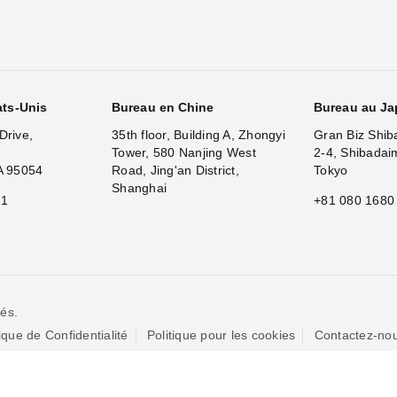
ats-Unis
Bureau en Chine
Bureau au J
Drive,
35th floor, Building A, Zhongyi
Gran Biz Shib
Tower, 580 Nanjing West
2-4, Shibadai
A 95054
Road, Jing'an District,
Tokyo
Shanghai
11
+81 080 1680
és.
tique de Confidentialité
Politique pour les cookies
Contactez-no