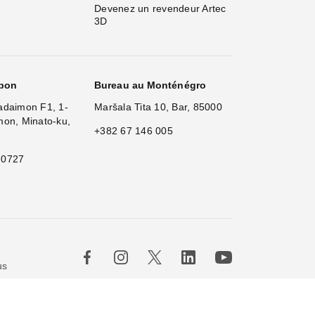
Devenez un revendeur Artec 
3D
apon
Bureau au Monténégro
adaimon F1, 1-
Maršala Tita 10, Bar, 85000
mon, Minato-ku,
+382 67 146 005
 0727
us