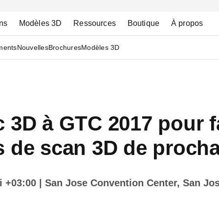
ns
Modèles 3D
Ressources
Boutique
À propos
ments
Nouvelles
Brochures
Modèles 3D
 3D à GTC 2017 pour fa
s de scan 3D de procha
i +03:00
| San Jose Convention Center, San Jos