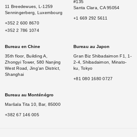
#135
11 Breedewues, L-1259
Santa Clara, CA 95054
Senningerberg, Luxembourg
+1 669 292 5611
+352 2 600 8670
+352 2 786 1074
Bureau en Chine
Bureau au Japon
35th floor, Building A,
Gran Biz Shibadaimon F1, 1-
Zhongyi Tower, 580 Nanjing
2-4, Shibadaimon, Minato-
West Road, Jing'an District,
ku, Tokyo
Shanghai
+81 080 1680 0727
Bureau au Monténégro
Maršala Tita 10, Bar, 85000
+382 67 146 005