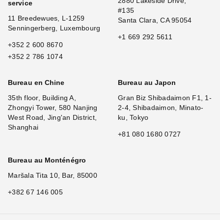
2880 Lakeside Drive,
service
#135
11 Breedewues, L-1259
Santa Clara, CA 95054
Senningerberg, Luxembourg
+1 669 292 5611
+352 2 600 8670
+352 2 786 1074
Bureau en Chine
Bureau au Japon
35th floor, Building A,
Gran Biz Shibadaimon F1, 1-
Zhongyi Tower, 580 Nanjing
2-4, Shibadaimon, Minato-
West Road, Jing'an District,
ku, Tokyo
Shanghai
+81 080 1680 0727
Bureau au Monténégro
Maršala Tita 10, Bar, 85000
+382 67 146 005